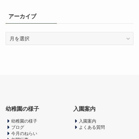
ゴ
リ
アーカイブ
ー
ア
ー
カ
イ
ブ
幼稚園の様子
入園案内
幼稚園の様子
入園案内
ブログ
よくある質問
今月のねらい