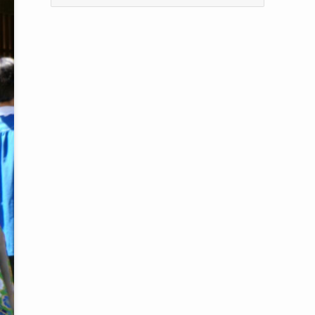
ー
カ
イ
ブ