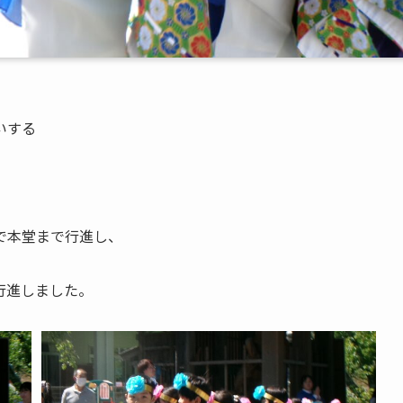
いする
で本堂まで行進し、
行進しました。